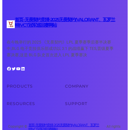
首页–无畏契约竞猜-2025无畏契约(VALORANT、瓦罗兰
特)VCT冠军巡回赛网站
在今晚举行的 2025 《无畏契约》LPL 夏季赛季后赛半决赛
中,BLG 电子竞技俱乐部成功以 3:1 的战绩赢下 TES,晋级夏季
赛决赛,这是 BLG 队史首次进入 LPL 夏季赛决
Facebook
Twitter
YouTube
LinkedIn
PRODUCTS
COMPANY
RESOURCES
SUPPORT
首页–无畏契约竞猜-2025无畏契约(VALORANT、瓦罗兰
Copyright ©
· All rights
特)VCT冠军巡回赛网站