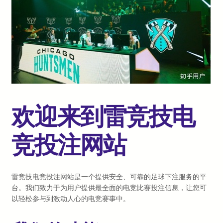
欢迎来到雷竞技电
竞投注网站
雷竞技电竞投注网站是一个提供安全、可靠的足球下注服务的平
台。我们致力于为用户提供最全面的电竞比赛投注信息，让您可
以轻松参与到激动人心的电竞赛事中。