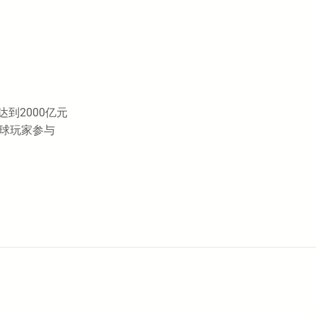
达到2000亿元
全球玩家参与