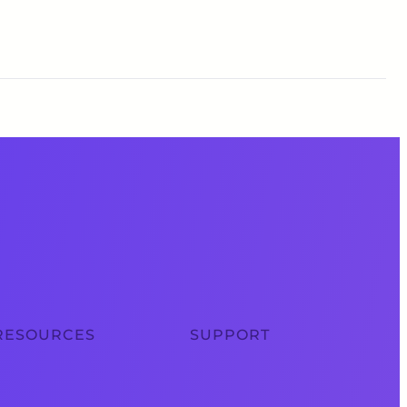
RESOURCES
SUPPORT