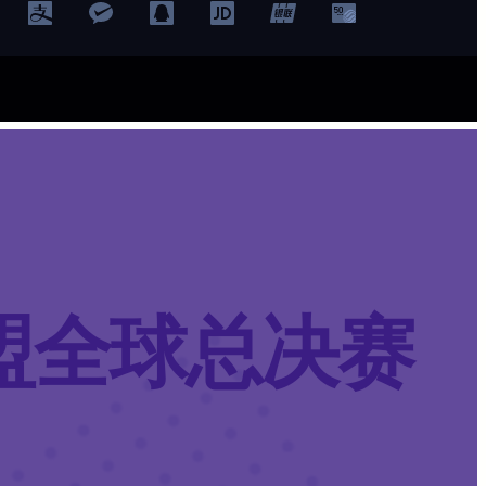
联盟全球总决赛