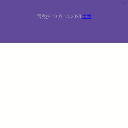
雷竞技
·
10 月 13, 2024
·
文章