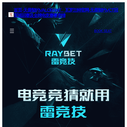
首页–无畏契约VALORANT、瓦罗兰特官网-无畏契约VCT冠
军巡回赛及全球电竞赛事竞猜
BOOK SEAT