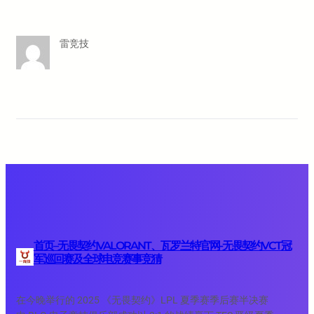
雷竞技
首页–无畏契约VALORANT、瓦罗兰特官网-无畏契约VCT冠
军巡回赛及全球电竞赛事竞猜
在今晚举行的 2025 《无畏契约》LPL 夏季赛季后赛半决赛