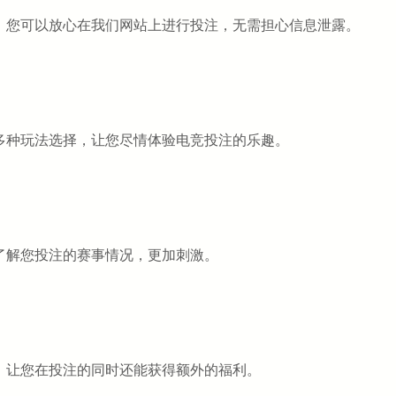
。您可以放心在我们网站上进行投注，无需担心信息泄露。
多种玩法选择，让您尽情体验电竞投注的乐趣。
了解您投注的赛事情况，更加刺激。
，让您在投注的同时还能获得额外的福利。