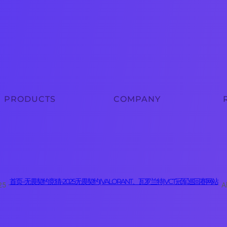
PRODUCTS
COMPANY
首页–无畏契约竞猜-2025无畏契约(VALORANT、瓦罗兰特)VCT冠军巡回赛网站
5 ·
· A