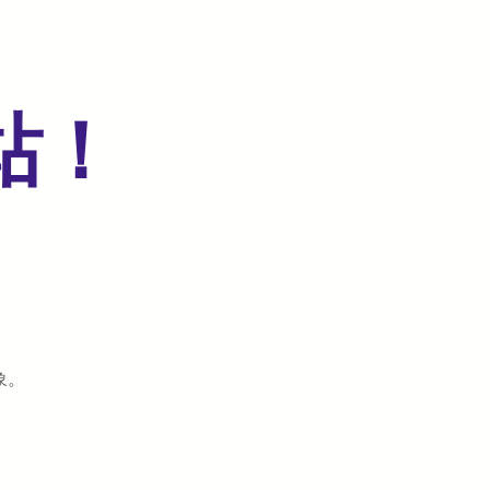
站！
象。