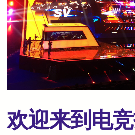
欢迎来到电竞