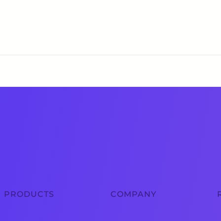
PRODUCTS
COMPANY