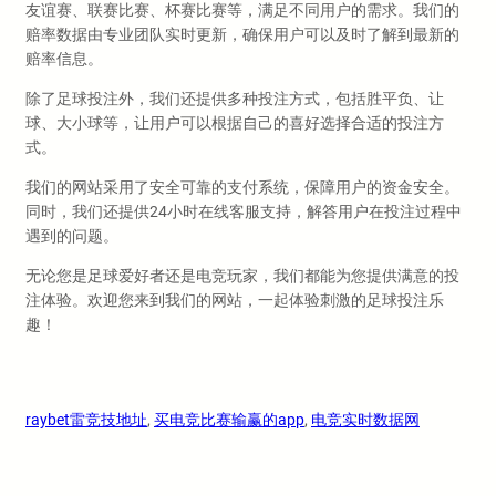
友谊赛、联赛比赛、杯赛比赛等，满足不同用户的需求。我们的
赔率数据由专业团队实时更新，确保用户可以及时了解到最新的
赔率信息。
除了足球投注外，我们还提供多种投注方式，包括胜平负、让
球、大小球等，让用户可以根据自己的喜好选择合适的投注方
式。
我们的网站采用了安全可靠的支付系统，保障用户的资金安全。
同时，我们还提供24小时在线客服支持，解答用户在投注过程中
遇到的问题。
无论您是足球爱好者还是电竞玩家，我们都能为您提供满意的投
注体验。欢迎您来到我们的网站，一起体验刺激的足球投注乐
趣！
raybet雷竞技地址
, 
买电竞比赛输赢的app
, 
电竞实时数据网