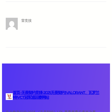
雷竞技
首页–无畏契约竞猜-2025无畏契约(VALORANT、瓦罗兰
特)VCT冠军巡回赛网站
在今晚举行的 2025 《无畏契约》LPL 夏季赛季后赛半决赛