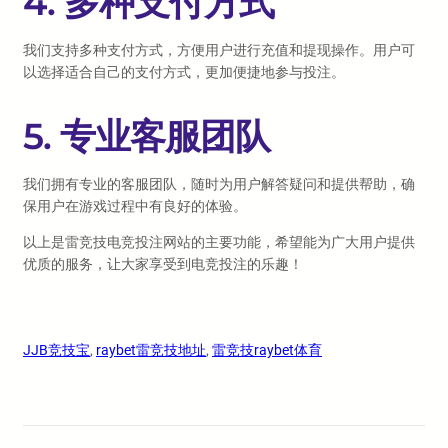
4. 多种支付方式
我们支持多种支付方式，方便用户进行充值和提现操作。用户可
以选择适合自己的支付方式，更加便捷地参与投注。
5. 专业客服团队
我们拥有专业的客服团队，随时为用户解答疑问和提供帮助，确
保用户在游戏过程中有良好的体验。
以上是雷竞技电竞投注网站的主要功能，希望能为广大用户提供
优质的服务，让大家享受到电竞投注的乐趣！
JJB竞技宝
, 
raybet雷竞技地址
, 
雷竞技raybet体育