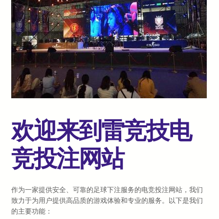
欢迎来到雷竞技电
竞投注网站
作为一家提供安全、可靠的足球下注服务的电竞投注网站，我们
致力于为用户提供高品质的游戏体验和专业的服务。以下是我们
的主要功能：