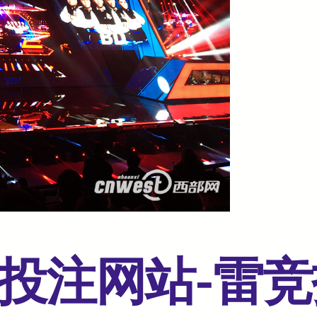
投注网站-雷竞