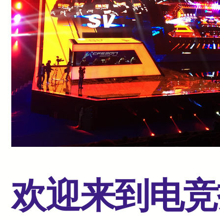
欢迎来到电竞