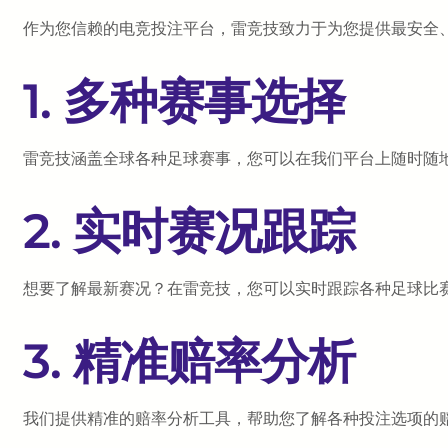
作为您信赖的电竞投注平台，雷竞技致力于为您提供最安全
1. 多种赛事选择
雷竞技涵盖全球各种足球赛事，您可以在我们平台上随时随
2. 实时赛况跟踪
想要了解最新赛况？在雷竞技，您可以实时跟踪各种足球比
3. 精准赔率分析
我们提供精准的赔率分析工具，帮助您了解各种投注选项的