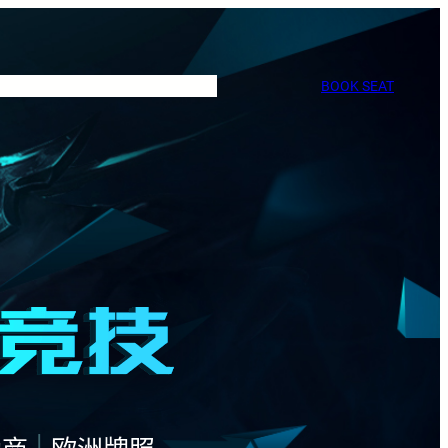
BOOK SEAT