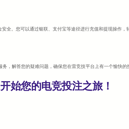
金安全。您可以通过银联、支付宝等途径进行充值和提现操作，
供服务，解答您的疑难问题，确保您在雷竞技平台上有一个愉快的
，开始您的电竞投注之旅！