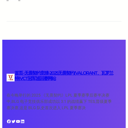
首页–无畏契约竞猜-2025无畏契约(VALORANT、瓦罗兰
特)VCT冠军巡回赛网站
在今晚举行的 2025 《无畏契约》LPL 夏季赛季后赛半决赛
中,BLG 电子竞技俱乐部成功以 3:1 的战绩赢下 TES,晋级夏季
赛决赛,这是 BLG 队史首次进入 LPL 夏季赛决
Facebook
Twitter
YouTube
LinkedIn