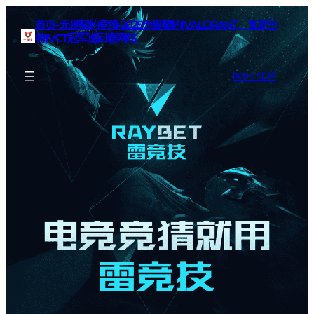
首页–无畏契约竞猜-2025无畏契约(VALORANT、瓦罗兰
特)VCT冠军巡回赛网站
BOOK SEAT