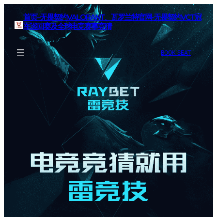
首页–无畏契约VALORANT、瓦罗兰特官网-无畏契约VCT冠
军巡回赛及全球电竞赛事竞猜
BOOK SEAT