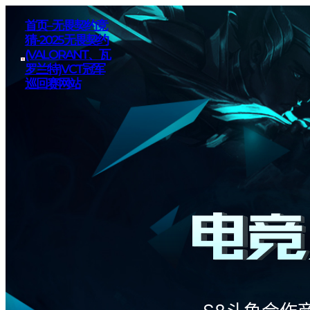
首页–无畏契约竞
猜-2025无畏契约
(VALORANT、瓦
罗兰特)VCT冠军
巡回赛网站