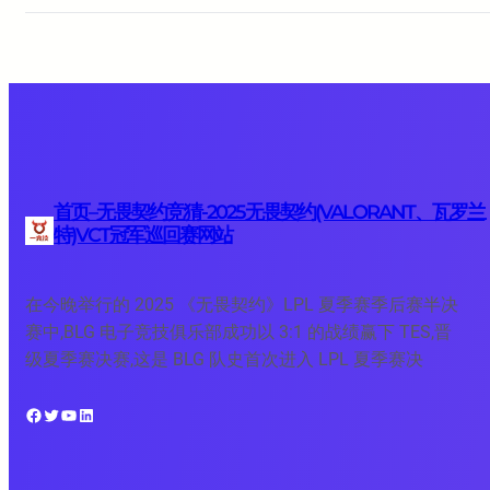
首页–无畏契约竞猜-2025无畏契约(VALORANT、瓦罗兰
特)VCT冠军巡回赛网站
在今晚举行的 2025 《无畏契约》LPL 夏季赛季后赛半决
赛中,BLG 电子竞技俱乐部成功以 3:1 的战绩赢下 TES,晋
级夏季赛决赛,这是 BLG 队史首次进入 LPL 夏季赛决
Facebook
Twitter
YouTube
LinkedIn