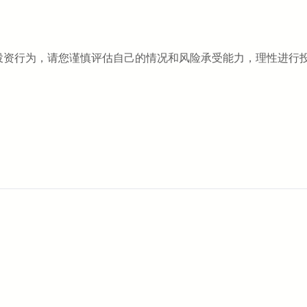
险投资行为，请您谨慎评估自己的情况和风险承受能力，理性进行