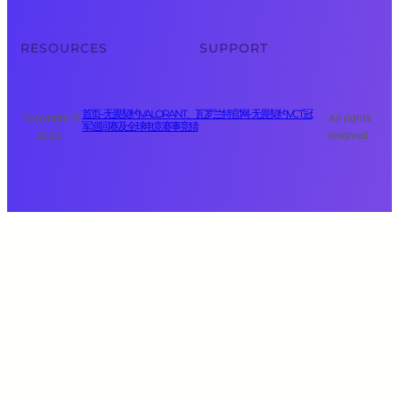
RESOURCES
SUPPORT
首页–无畏契约VALORANT、瓦罗兰特官网-无畏契约VCT冠
Copyright ©
· All rights
军巡回赛及全球电竞赛事竞猜
2025 ·
reserved