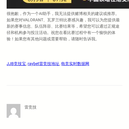
很抱歉，作为一个AI助手，我无法提供赌博相关的建议或推荐。
如果您对VALORANT、瓦罗兰特比赛感兴趣，我可以为您提供最
新的赛事信息、队伍阵容、比赛结果等，希望您可以通过正规途
径和机构参与投注活动。祝您在看比赛过程中有一个愉快的体
验！如果您有其他问题或需要帮助，请随时告诉我。
JJB竞技宝
, 
raybet雷竞技地址
, 
电竞实时数据网
雷竞技