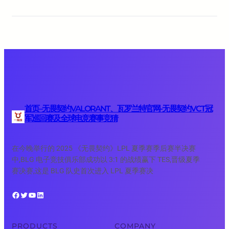
首页–无畏契约VALORANT、瓦罗兰特官网-无畏契约VCT冠
军巡回赛及全球电竞赛事竞猜
在今晚举行的 2025 《无畏契约》LPL 夏季赛季后赛半决赛
中,BLG 电子竞技俱乐部成功以 3:1 的战绩赢下 TES,晋级夏季
赛决赛,这是 BLG 队史首次进入 LPL 夏季赛决
Facebook
Twitter
YouTube
LinkedIn
PRODUCTS
COMPANY