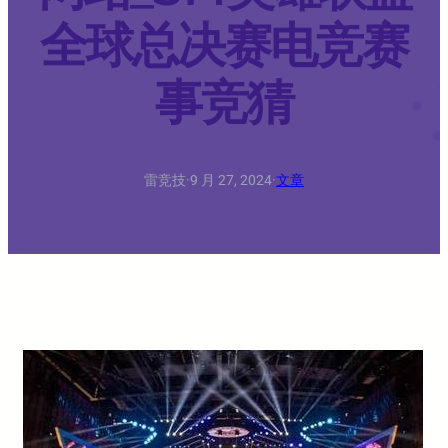
全球总决赛电竞赛
事竞猜
雷竞技
·
9 月 27, 2024
·
文章